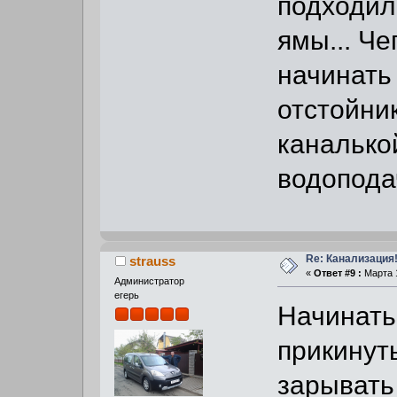
подходил
ямы... Че
начинать 
отстойник
каналькой
водопода
Re: Канализация!
strauss
«
Ответ #9 :
Марта 1
Администратор
егерь
Начинать 
прикинут
зарывать 