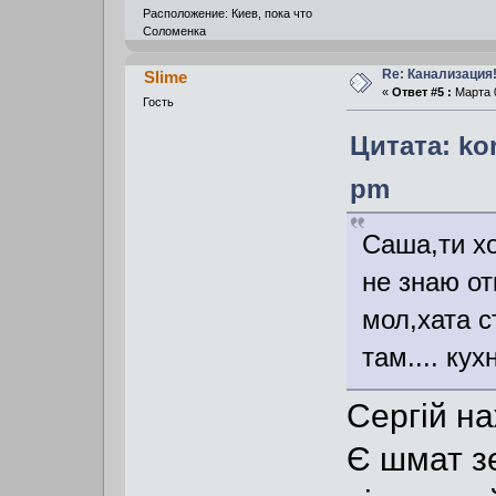
Расположение: Киев, пока что
Соломенка
Re: Канализация!
Slime
«
Ответ #5 :
Марта 0
Гость
Цитата: kor
pm
Cаша,ти хо
не знаю от
мол,хата ст
там.... кух
Сергій н
Є шмат зе