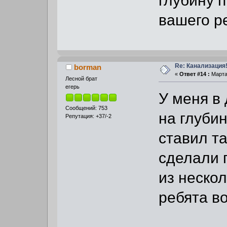
вашего р
Re: Канализация!
borman
«
Ответ #14 :
Марта 
Лесной брат
егерь
У меня в
Сообщений: 753
на глубин
Репутация: +37/-2
ставил т
сделали 
из нескол
ребята в