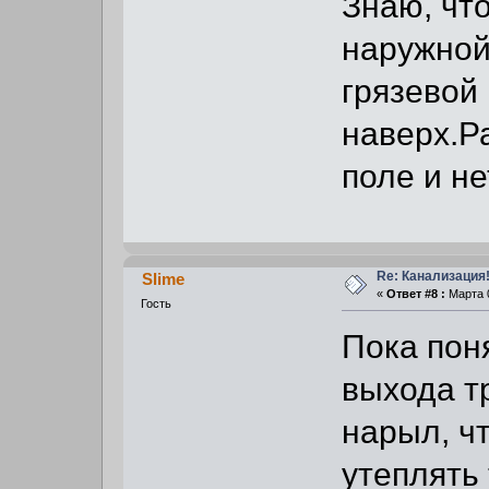
Знаю, что
наружной
грязевой 
наверх.Ра
поле и не
Re: Канализация!
Slime
«
Ответ #8 :
Марта 0
Гость
Пока пон
выхода т
нарыл, ч
утеплять