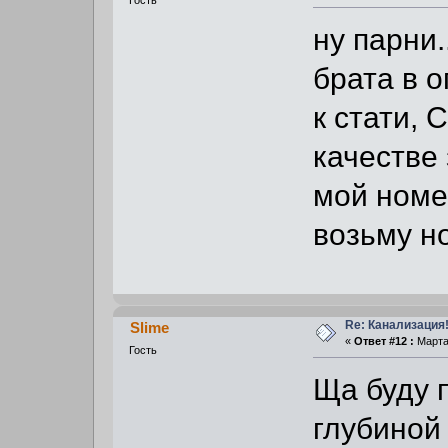
Гость
ну парни.
брата в о
к стати, 
качестве
мой номе
возьму но
Re: Канализация!
Slime
«
Ответ #12 :
Марта 
Гость
Ща буду 
глубиной 