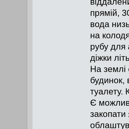
віддаленй
прямій, 3
вода низь
на колодя
рубу для
діжки літ
На землі
будинок, 
туалету. 
Є можливі
закопати 
облаштува