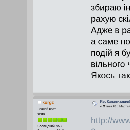
збираю і
рахую скі
Адже в ра
а саме по
подій я б
вільного 
Якось так.
Re: Канализация!
korgz
«
Ответ #6 :
Марта 0
Лесной брат
егерь
http://ww
Сообщений: 953