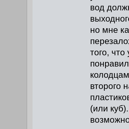
вод долж
выходног
но мне к
перезалож
того, что
понравил
колодцам
второго н
пластиков
(или куб)
возможно