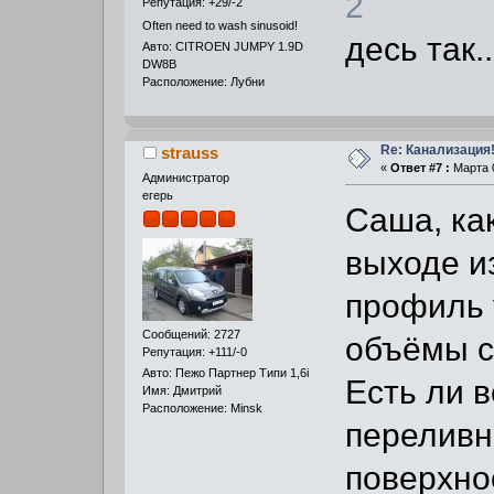
2
Репутация: +29/-2
Often need to wash sinusoid!
десь так..
Авто: CITROEN JUMPY 1.9D
DW8B
Расположение: Лубни
Re: Канализация!
strauss
«
Ответ #7 :
Марта 0
Администратор
егерь
Саша, ка
выходе и
профиль 
Сообщений: 2727
объёмы ст
Репутация: +111/-0
Авто: Пежо Партнер Типи 1,6i
Есть ли 
Имя: Дмитрий
Расположение: Minsk
переливн
поверхнос