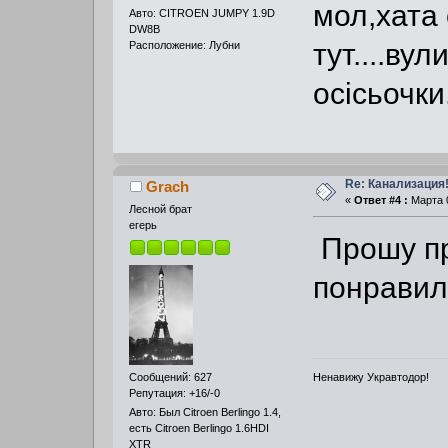
мол,хата 
Авто: CITROEN JUMPY 1.9D
DW8B
тут....вул
Расположение: Лубни
осісьочки
Re: Канализация!
Grach
«
Ответ #4 :
Марта 0
Лесной брат
егерь
Прошу п
понравил
Ненавижу Укравтодор!
Сообщений: 627
Репутация: +16/-0
Авто: Был Citroen Berlingo 1.4,
есть Citroen Berlingo 1.6HDI
XTR