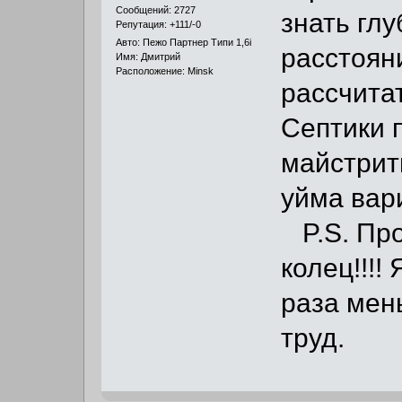
Сообщений: 2727
знать гл
Репутация: +111/-0
Авто: Пежо Партнер Типи 1,6i
расстоян
Имя: Дмитрий
Расположение: Minsk
рассчитат
Септики 
майстрит
уйма вар
P.S. Про
колец!!!!
раза мен
труд.