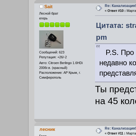
Re: Канализация!
Sait
«
Ответ #10 :
Марта 
Лесной брат
егерь
Цитата: str
pm
P.S. Про к
Сообщений: 623
Репутация: +26/-2
недавно к
Авто: Citroen Berlingo 1.6HDi
2006г.в. (красный)
представля
Расположение: АР Крым, г.
Симферополь
Ты предс
на 45 кол
Re: Канализация!
лесник
«
Ответ #11 :
Марта 