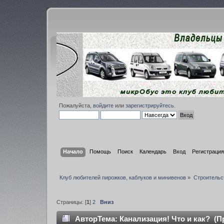
Пожалуйста,
войдите
или
зарегистрируйтесь
.
Начало
Помощь
Поиск
Календарь
Вход
Регистрация
Клуб любителей пирожков, каблуков и минивенов
»
Строительс
Страницы: [
1
]
2
Вниз
Автор
Тема: Канализация! Что и как? (П