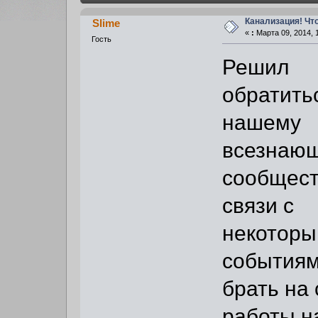
Канализация! Что
Slime
«
:
Марта 09, 2014, 
Гость
Решил
обратитьс
нашему
всезнаю
сообщест
связи с
некотор
событиям
брать на
работы н