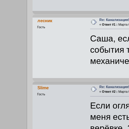
Re: Канализация!
лесник
«
Ответ #1 :
Марта 0
Гость
Саша, ес
события 
механич
Re: Канализация!
Slime
«
Ответ #2 :
Марта 0
Гость
Если огл
меня есть
верёвке. 