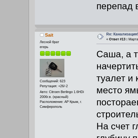
перепад в
Re: Канализация!
Sait
«
Ответ #13 :
Марта 
Лесной брат
егерь
Саша, а 
начертит
туалет и 
Сообщений: 623
Репутация: +26/-2
место ям
Авто: Citroen Berlingo 1.6HDi
2006г.в. (красный)
постораем
Расположение: АР Крым, г.
Симферополь
строител
На счет 
глубину 