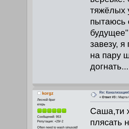
тяжёлых 
пытаюсь 
будущее"
завезу, я
на пару ш
догнать...
Re: Канализация!
korgz
«
Ответ #3 :
Марта 0
Лесной брат
егерь
Cаша,ти х
Сообщений: 953
плясать н
Репутация: +29/-2
Often need to wash sinusoid!