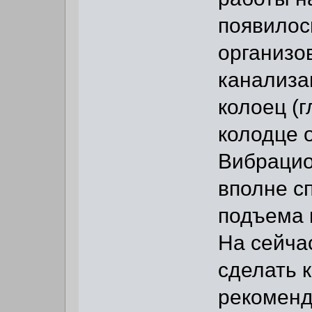
появилос
организо
канализа
колоец (г
колодце о
Вибрацио
вполне с
подъема 
На сейчас
сделать 
рекомен