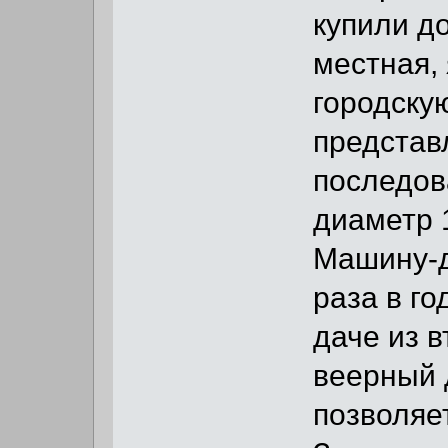
купили д
местная, 
городску
представ
последов
диаметр 1
Машину-д
раза в го
даче из 
веерный 
позволяет