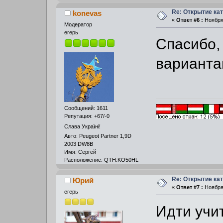
Re: Открытие кат
konevas
«
Ответ #6 :
Ноября 
Модератор
егерь
Спасибо,
вариантам
Сообщений: 1611
Репутация: +67/-0
Слава Україні!
Авто: Peugeot Partner 1,9D
2003 DW8B
Имя: Сергей
Расположение: QTH:KO50HL
Re: Открытие кат
Юрий
«
Ответ #7 :
Ноября 
егерь
Идти учи