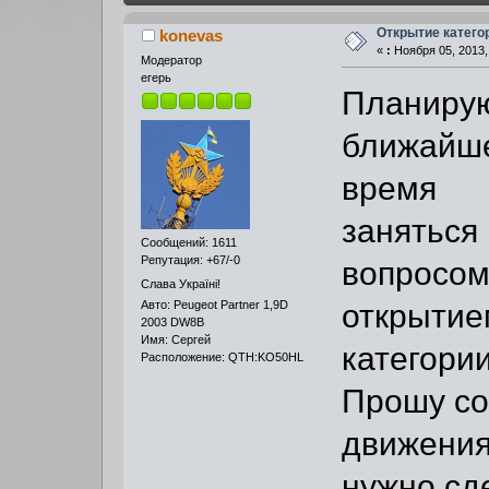
Открытие катего
konevas
«
:
Ноября 05, 2013,
Модератор
егерь
Планиру
ближайш
время
заняться
Сообщений: 1611
Репутация: +67/-0
вопросом
Слава Україні!
открытие
Авто: Peugeot Partner 1,9D
2003 DW8B
Имя: Сергей
категории
Расположение: QTH:KO50HL
Прошу сов
движения
нужно сд