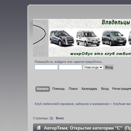
Пожалуйста,
войдите
или
зарегистрируйтесь
.
Начало
Помощь
Поиск
Календарь
Вход
Регистрация
Клуб любителей пирожков, каблуков и минивенов
»
Клубная жи
Страницы: [
1
]
Вниз
Автор
Тема: Открытие категории "С" (Пр