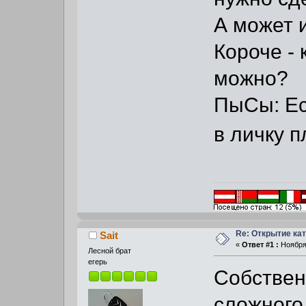
А может и
Короче - 
можно?
ПыСы: Ес
в личку 
Re: Открытие кат
Sait
«
Ответ #1 :
Ноября 
Лесной брат
егерь
Собствен
сложного