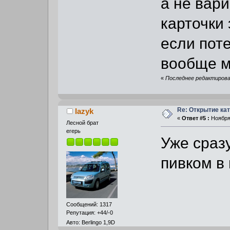
а не вар
карточки
если поте
вообще м
«
Последнее редактирован
Re: Открытие кат
lazyk
«
Ответ #5 :
Ноября 
Лесной брат
егерь
Уже сразу
пивком в
Сообщений: 1317
Репутация: +44/-0
Авто: Berlingo 1,9D