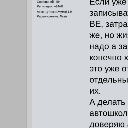
Если уже
Сообщений: 484
Репутация: +14/-0
записыва
Авто: Цітроєн Жумпі 1.9
Расположение: Львів
ВЕ, затр
же, но жи
надо а з
конечно 
это уже 
отдельные
их.
А делать
автошколу
доверяю 