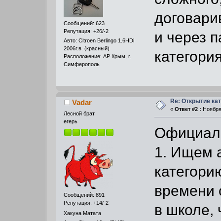
договари
Сообщений: 623
Репутация: +26/-2
и через п
Авто: Citroen Berlingo 1.6HDi
2006г.в. (красный)
категория
Расположение: АР Крым, г.
Симферополь
Re: Открытие кат
Vadar
«
Ответ #2 :
Ноября 
Лесной брат
егерь
Официаль
1. Ищем а
категорию
времени 
Сообщений: 891
Репутация: +14/-2
в школе, 
Хакуна Матата