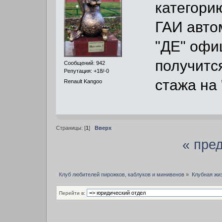
категорию
ГАИ автом
"ДЕ" офи
получится
Сообщений: 942
Репутация: +18/-0
стажа на "
Renault Kangoo
Страницы: [
1
]
Вверх
« пре
Клуб любителей пирожков, каблуков и минивенов
»
Клубная жи
Перейти в: