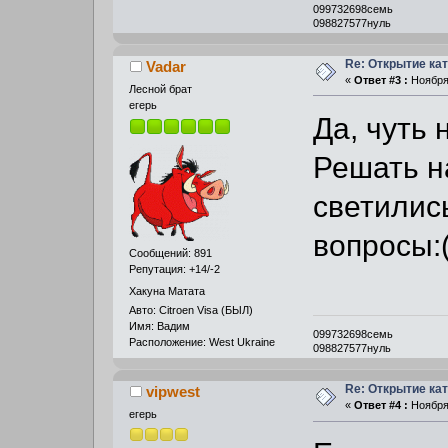
099732698семь
098827577нуль
Re: Открытие кат
Vadar
«
Ответ #3 :
Ноября 
Лесной брат
егерь
Да, чуть 
Решать н
светились
вопросы:
Сообщений: 891
Репутация: +14/-2
Хакуна Матата
Авто: Citroen Visa (БЫЛ)
Имя: Вадим
099732698семь
Расположение: West Ukraine
098827577нуль
Re: Открытие кат
vipwest
«
Ответ #4 :
Ноября 
егерь