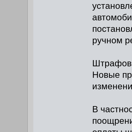
установл
автомоби
постанов
ручном р
Штрафова
Новые пр
изменени
В частно
поощрени
оплаты ш