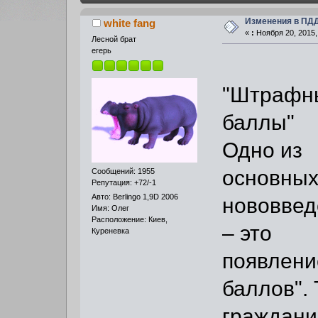
Изменения в ПД
white fang
«
:
Ноября 20, 2015,
Лесной брат
егерь
"Штрафн
баллы"
Одно из
основны
Сообщений: 1955
Репутация: +72/-1
Авто: Berlingo 1,9D 2006
нововвед
Имя: Олег
Расположение: Киев,
– это
Куреневка
появлени
баллов".
граждани