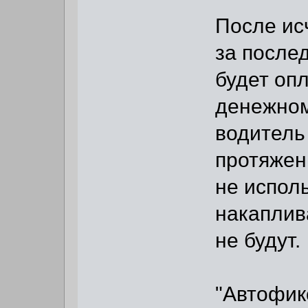
После ис
за после
будет оп
денежном
водитель
протяжен
не испол
накаплив
не будут.
"Автофик