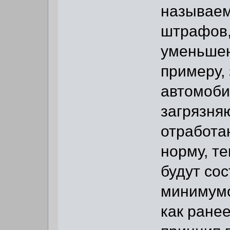
называем
штрафов,
уменьшен
примеру,
автомоби
загрязня
отработа
норму, т
будут со
минимумо
как ранее