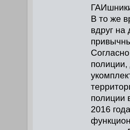
ГАИшники
В то же в
вдруг на
привычны
Согласно
полиции,
укомплек
территор
полиции 
2016 год
функцион