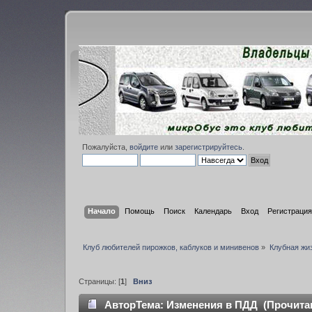
Пожалуйста,
войдите
или
зарегистрируйтесь
.
Начало
Помощь
Поиск
Календарь
Вход
Регистрация
Клуб любителей пирожков, каблуков и минивенов
»
Клубная жи
Страницы: [
1
]
Вниз
Автор
Тема: Изменения в ПДД (Прочитан