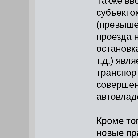
Также вв
субъекто
(превыше
проезда 
остановк
т.д.) явл
транспор
совершен
автовлад
Кроме тог
новые пр