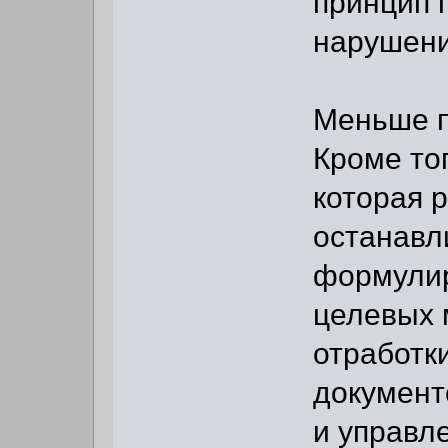
принцип 
нарушен
Меньше п
Кроме то
которая 
останавл
формулир
целевых 
отработк
документ
и управл