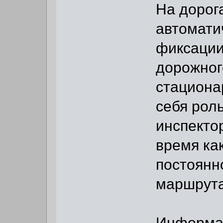
На дорог
автомати
фиксации
дорожног
стациона
себя рол
инспектор
время ка
постоянн
маршрут
Информац