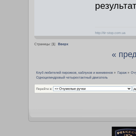
результа
http://tir-stop.com.ua
Страницы: [
1
]
Вверх
« пре
Клуб любителей пирожков, каблуков и минивенов
»
Гараж
»
Оч
Одноцилиндровый четырехтактный двигатель
Перейти в: