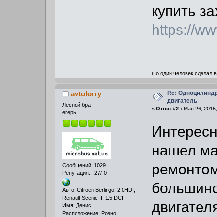
купить з
https://w
шо один человек сделал в
Re: Одноцилинд
avtolorry
двигатель
Лесной брат
«
Ответ #2 :
Мая 26, 2015,
егерь
Интересн
нашел ма
ремонтом 
Сообщений: 1029
Репутация: +27/-0
большинс
Авто: Citroen Berlingo, 2,0HDI,
Renault Scenic II, 1.5 DCI
двигателя
Имя: Денис
Расположение: Ровно