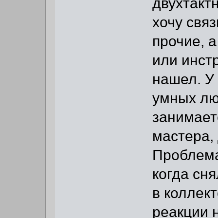
двухтактн
хочу связ
прочие, 
или инст
нашел. У
умных лю
занимает
мастера,
Проблема
когда сн
в коллек
реакции н