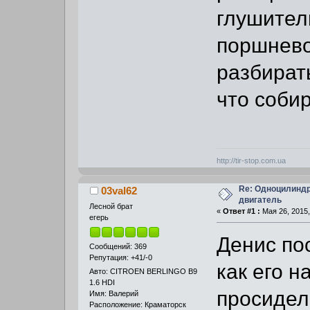
глушител
поршнево
разбирать
что соби
http://tir-stop.com.ua
Re: Одноцилинд
03val62
двигатель
Лесной брат
«
Ответ #1 :
Мая 26, 2015,
егерь
Денис по
Сообщений: 369
Репутация: +41/-0
как его 
Авто: CITROEN BERLINGO B9
1.6 HDI
просидел 
Имя: Валерий
Расположение: Краматорск