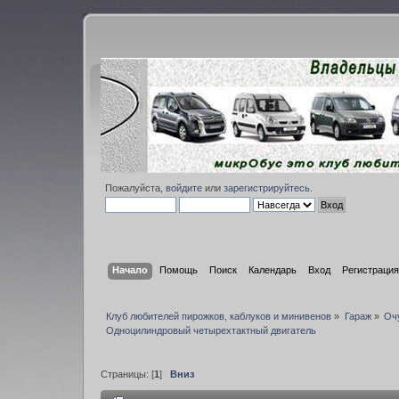
Пожалуйста,
войдите
или
зарегистрируйтесь
.
Начало
Помощь
Поиск
Календарь
Вход
Регистрация
Клуб любителей пирожков, каблуков и минивенов
»
Гараж
»
Оч
Одноцилиндровый четырехтактный двигатель
Страницы: [
1
]
Вниз