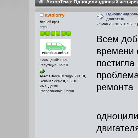
Автор
Тема: Одноцилиндровый четырехт
Одноцилиндровы
avtolorry
двигатель
Лесной брат
«
:
Мая 25, 2015, 11:15:32 
егерь
Всем доб
времени 
постигла
Сообщений: 1029
Репутация: +27/-0
проблем
Авто: Citroen Berlingo, 2,0HDI,
Renault Scenic II, 1.5 DCI
ремонта
Имя: Денис
Расположение: Ровно
одноцили
двигателя