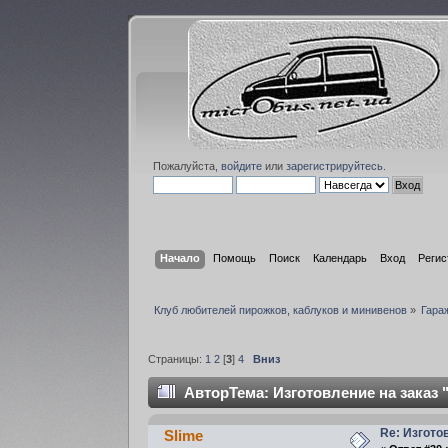
Пожалуйста,
войдите
или
зарегистрируйтесь
.
Начало
Помощь
Поиск
Календарь
Вход
Регис
Клуб любителей пирожков, каблуков и минивенов
»
Гара
Страницы:
1
2
[
3
]
4
Вниз
Автор
Тема: Изготовление на заказ 
Re: Изгото
Slime