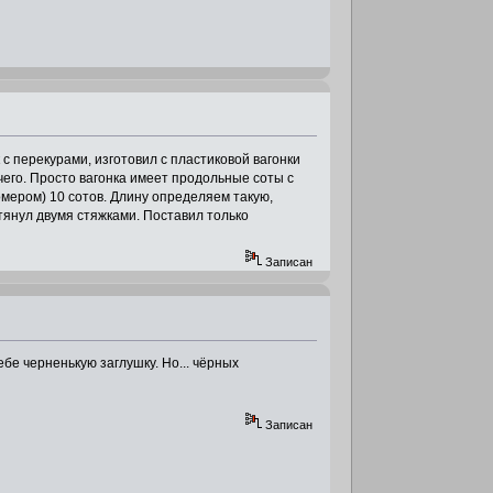
 с перекурами, изготовил с пластиковой вагонки
чего. Просто вагонка имеет продольные соты с
мером) 10 сотов. Длину определяем такую,
тянул двумя стяжками. Поставил только
Записан
бе черненькую заглушку. Но... чёрных
Записан