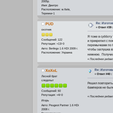
2005р.
Имя: Дмитро
Расположение: м.Київ,
Теремки-1
Re: Изгото
PUD
«
Ответ #39 
охотник
Я тоже в субботу
Сообщений: 122
и прикрепил с по
Репутация: +13/-0
перемычками по 6
Авто: Berlingo 1.6 HDI 2009 г.
чтобы заглушка в
Расположение: Украина
нижнюю. Получилс
«
Последнее редакт
Re: Изготов
XoXoL
«
Ответ #40 :
Лесной брат
следопыт
Решил повторить
бамперов не было
Сообщений: 60
Репутация: +4/-0
«
Последнее редакт
Игорь
Авто: Peugeot Partner 1.6 HDi
2008 г.