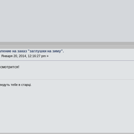
вление на заказ "заглушки на зиму".
:
Января 20, 2014, 12:16:27 pm »
 смотрится!
ведуть тебе в старці.