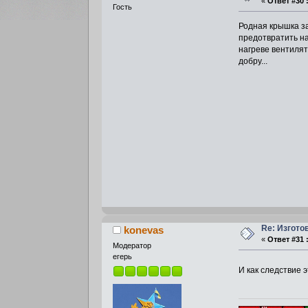
«
Ответ #30 
Гость
Родная крышка за
предотвратить на
нагреве вентилят
добру...
Re: Изгото
konevas
«
Ответ #31 
Модератор
егерь
И как следствие 