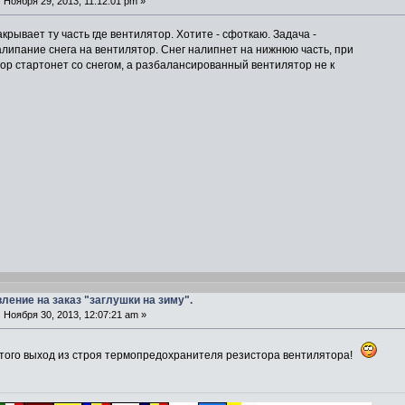
:
Ноября 29, 2013, 11:12:01 pm »
крывает ту часть где вентилятор. Хотите - сфоткаю. Задача -
липание снега на вентилятор. Снег налипнет на нижнюю часть, при
ор стартонет со снегом, а разбалансированный вентилятор не к
вление на заказ "заглушки на зиму".
:
Ноября 30, 2013, 12:07:21 am »
этого выход из строя термопредохранителя резистора вентилятора!