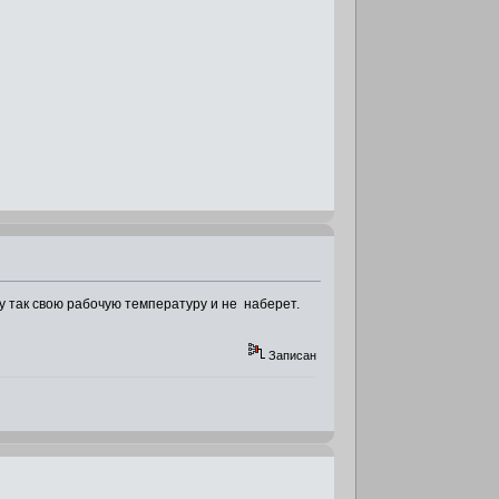
иму так свою рабочую температуру и не наберет.
Записан