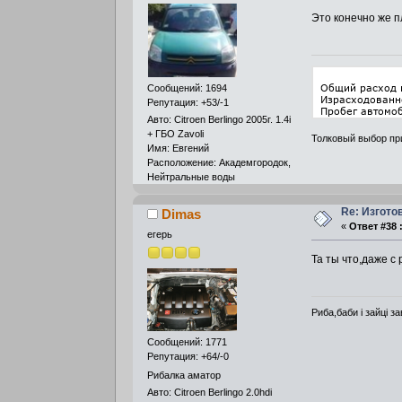
Это конечно же 
Сообщений: 1694
Репутация: +53/-1
Авто: Citroen Berlingo 2005г. 1.4i
+ ГБО Zavoli
Толковый выбор пр
Имя: Евгений
Расположение: Академгородок,
Нейтральные воды
Re: Изгото
Dimas
«
Ответ #38 
егерь
Та ты что,даже с 
Риба,баби і зайці за
Сообщений: 1771
Репутация: +64/-0
Рибалка аматор
Авто: Citroen Berlingo 2.0hdi