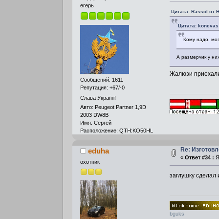
егерь
Цитата: Rassol от 
Цитата: konevas
Кому надо, мо
А размерчик у ни
Жалюзи приехали
Сообщений: 1611
Репутация: +67/-0
Слава Україні!
Авто: Peugeot Partner 1,9D
2003 DW8B
Имя: Сергей
Расположение: QTH:KO50HL
Re: Изготовл
eduha
«
Ответ #34 :
Я
охотник
заглушку сделал
bguks