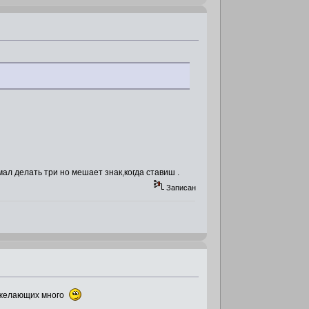
ал делать три но мешает знак,когда ставиш .
Записан
, желающих много