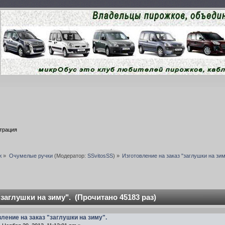
трация
ж
»
Очумелые ручки
(Модератор:
SSvitosSS
) »
Изготовление на заказ "заглушки на зим
"заглушки на зиму". (Прочитано 45183 раз)
вление на заказ "заглушки на зиму".