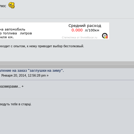
плюс
иходит с опытом, к нему приводит выбор бестолковый.
вление на заказ "заглушки на зиму".
:
Января 20, 2014, 12:56:28 pm »
размерами... +
ведуть тебе в старці.