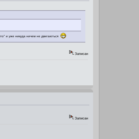
рыто" и уже никуда ничем не двигаються
Записан
Записан