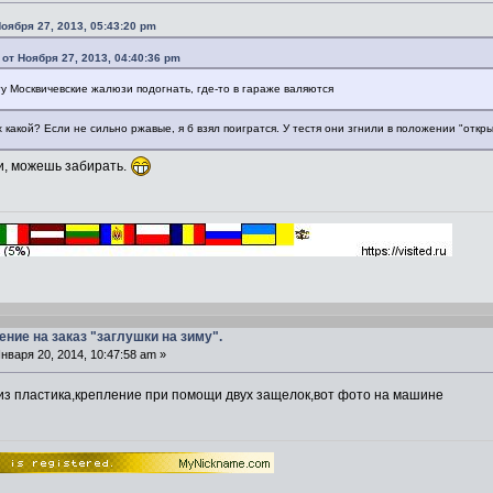
Ноября 27, 2013, 05:43:20 pm
 от Ноября 27, 2013, 04:40:36 pm
гу Москвичевские жалюзи подогнать, где-то в гараже валяются
х какой? Если не сильно ржавые, я б взял поигратся. У тестя они згнили в положении "отк
, можешь забирать.
ение на заказ "заглушки на зиму".
нваря 20, 2014, 10:47:58 am »
 из пластика,крепление при помощи двух защелок,вот фото на машине