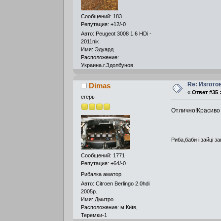
Сообщений: 183
Репутация: +12/-0
Авто: Peugeot 3008 1.6 HDi -
2011пік
Имя: Эдуард
Расположение:
Украина.г.Здолбунов
Re: Изгото
Dimas
«
Ответ #35 
егерь
Отлично!Красиво
Риба,баби і зайці за
Сообщений: 1771
Репутация: +64/-0
Рибалка аматор
Авто: Citroen Berlingo 2.0hdi
2005р.
Имя: Дмитро
Расположение: м.Київ,
Теремки-1