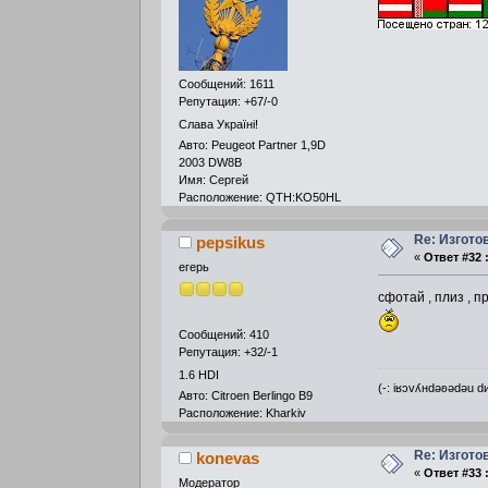
Сообщений: 1611
Репутация: +67/-0
Слава Україні!
Авто: Peugeot Partner 1,9D
2003 DW8B
Имя: Сергей
Расположение: QTH:KO50HL
Re: Изгото
pepsikus
«
Ответ #32 
егерь
сфотай , плиз , 
Сообщений: 410
Репутация: +32/-1
1.6 HDI
(-: iʁɔvʎнdǝʚǝdǝu 
Авто: Citroen Berlingo B9
Расположение: Kharkiv
Re: Изгото
konevas
«
Ответ #33 
Модератор