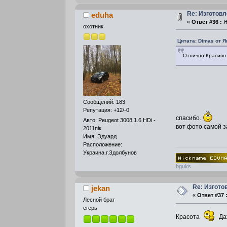
Re: Изготовл
eduha
«
Ответ #36 :
Я
охотник
Цитата: Dimas от Я
Отлично!Красиво
Сообщений: 183
Репутация: +12/-0
спасибо.
Авто: Peugeot 3008 1.6 HDi -
вот фото самой з
2011пік
Имя: Эдуард
Расположение:
Украина.г.Здолбунов
bguks
Re: Изгото
jekan
«
Ответ #37 
Лесной брат
егерь
Красота
Даж