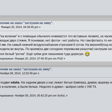
вление на заказ "заглушки на зиму".
:
Января 20, 2014, 04:39:45 pm »
 "на коленке" и с помощью обычного ножика(тот что вставные лезвия), за часик
мощью двух стяжек. Я понимаю, нет фоток - нет работы. Но там фоткать то не
 мм. На самый нижний воздухозаборник отрезаем 9 сотов. На верхней(под но
ходила во внутрь. По краям(за две соседние перемычки решотки) заглушки за
я белый "ротик". Ещё зубки для гаишников туда дорисую.
ирование: Января 20, 2014, 07:40:35 pm от PUD
»
ление на заказ "заглушки на зиму".
Ноября 09, 2014, 12:02:49 pm »
 подвиг
eduha
. На заднем дворе у нас лежат битые бампера, думаю, вырежу се
 в наличии, а были белые. Недолго я думал - выбрал себе с VW T4.
ирование: Ноября 09, 2014, 05:42:25 pm от XoXoL
»