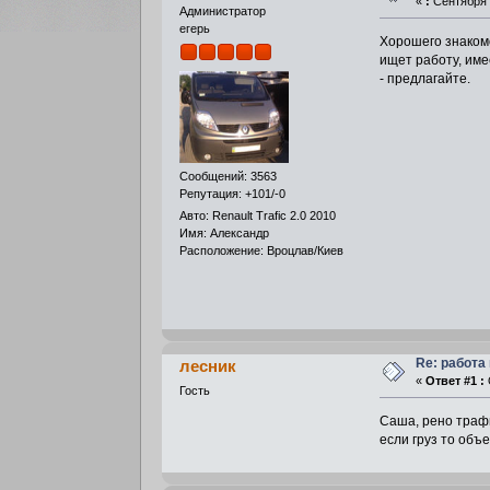
«
:
Сентября 0
Администратор
егерь
Хорошего знакомо
ищет работу, имее
- предлагайте.
Сообщений: 3563
Репутация: +101/-0
Авто: Renault Trafic 2.0 2010
Имя: Александр
Расположение: Вроцлав/Киев
Re: работа
лесник
«
Ответ #1 :
О
Гость
Саша, рено трафи
если груз то объе