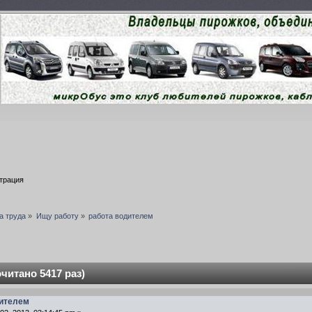
трация
а труда
»
Ищу работу
»
работа водителем
читано 5417 раз)
дителем