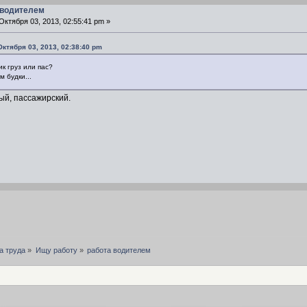
 водителем
ктября 03, 2013, 02:55:41 pm »
Октября 03, 2013, 02:38:40 pm
к груз или пас?
м будки...
ый, пассажирский.
а труда
»
Ищу работу
»
работа водителем