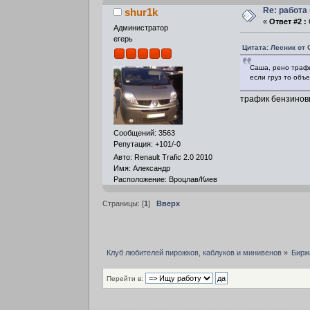
Re: работа
shur1k
«
Ответ #2 :
О
Администратор
егерь
Цитата: Лесник от 
Саша, рено трафи
если груз то объе
трафик бензинов
Сообщений: 3563
Репутация: +101/-0
Авто: Renault Trafic 2.0 2010
Имя: Александр
Расположение: Вроцлав/Киев
Страницы: [
1
]
Вверх
Клуб любителей пирожков, каблуков и минивенов
»
Бирж
Перейти в: