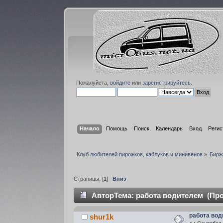
Пожалуйста,
войдите
или
зарегистрируйтесь
.
Начало
Помощь
Поиск
Календарь
Вход
Регис
Клуб любителей пирожков, каблуков и минивенов
»
Бирж
Страницы: [
1
]
Вниз
Автор
Тема: работа водителем (Про
работа во
shur1k