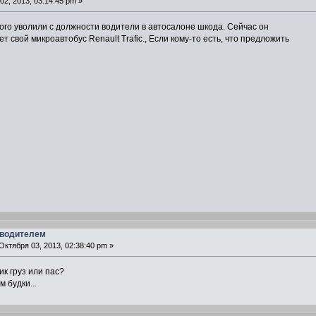
2, 2013, 03:14:45 pm »
го уволили с должности водители в автосалоне шкода. Сейчас он
т свой микроавтобус Renault Trafic., Если кому-то есть, что предложить
 водителем
ктября 03, 2013, 02:38:40 pm »
к груз или пас?
м будки...