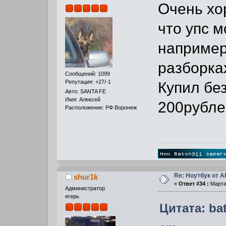
Очень хо
что упс м
например
разборка
Сообщений: 1099
Репутация: +27/-1
Купил бе
Авто: SANTA FE
Имя: Алексей
200рубле
Расположение: РФ Воронеж
Re: Ноутбук от 
shur1k
«
Ответ #34 :
Марта 
Администратор
егерь
Цитата: bat