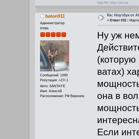
http://tir-stop.com.ua
Re: Ноутбук от 
baton911
«
Ответ #31 :
Марта 
Администратор
егерь
Ну уж не
Действит
(которую
ватах) х
Сообщений: 1099
Репутация: +27/-1
мощность
Авто: SANTA FE
Имя: Алексей
она в вол
Расположение: РФ Воронеж
мощность 
интересн
Если инт