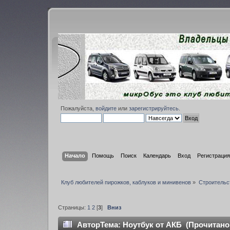
Пожалуйста,
войдите
или
зарегистрируйтесь
.
Начало
Помощь
Поиск
Календарь
Вход
Регистрация
Клуб любителей пирожков, каблуков и минивенов
»
Строительс
Страницы:
1
2
[
3
]
Вниз
Автор
Тема: Ноутбук от АКБ (Прочитано 