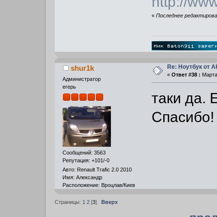
http://ww
«
Последнее редактирован
Re: Ноутбук от 
shur1k
«
Ответ #38 :
Марта 
Администратор
егерь
таки да. 
Спасибо!
Сообщений: 3563
Репутация: +101/-0
Авто: Renault Trafic 2.0 2010
Имя: Александр
Расположение: Вроцлав/Киев
Страницы:
1
2
[
3
]
Вверх