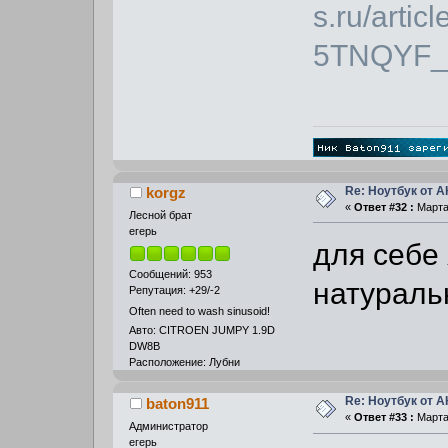
s.ru/artic
5TNQYF_
Re: Ноутбук от 
korgz
«
Ответ #32 :
Марта 
Лесной брат
егерь
для себе 
Сообщений: 953
натураль
Репутация: +29/-2
Often need to wash sinusoid!
Авто: CITROEN JUMPY 1.9D
DW8B
Расположение: Лубни
Re: Ноутбук от 
baton911
«
Ответ #33 :
Марта 
Администратор
егерь