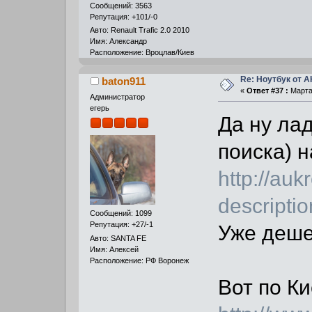
Сообщений: 3563
Репутация: +101/-0
Авто: Renault Trafic 2.0 2010
Имя: Александр
Расположение: Вроцлав/Киев
Re: Ноутбук от 
baton911
«
Ответ #37 :
Марта 
Администратор
егерь
Да ну лад
поиска) н
http://aukr
descri
Сообщений: 1099
Репутация: +27/-1
Уже деше
Авто: SANTA FE
Имя: Алексей
Расположение: РФ Воронеж
Вот по Ки