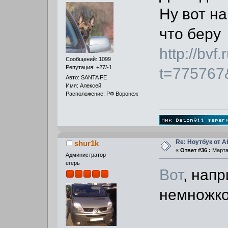
Ну вот на
что беру
http://bv
Сообщений: 1099
Репутация: +27/-1
t=77576
Авто: SANTA FE
Имя: Алексей
Расположение: РФ Воронеж
Re: Ноутбук от 
shur1k
«
Ответ #36 :
Марта 
Администратор
егерь
Вот
, напр
немножко