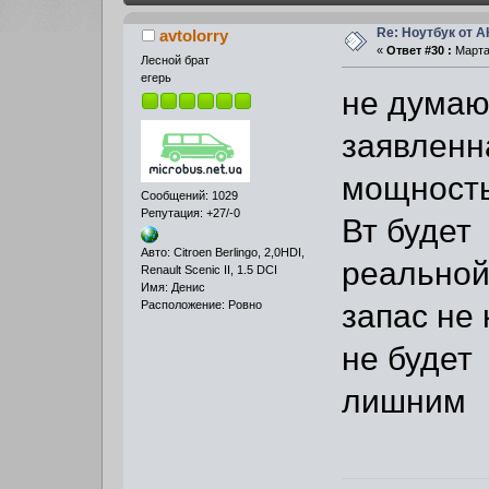
Re: Ноутбук от 
avtolorry
«
Ответ #30 :
Марта 
Лесной брат
егерь
не думаю
заявленн
мощность
Сообщений: 1029
Репутация: +27/-0
Вт будет
Авто: Citroen Berlingo, 2,0HDI,
реальной
Renault Scenic II, 1.5 DCI
Имя: Денис
запас не 
Расположение: Ровно
не будет
лишним