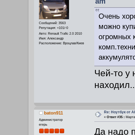
am
Очень хоро
Сообщений: 3563
можно купи
Репутация: +101/-0
Авто: Renault Trafic 2.0 2010
огромных к
Имя: Александр
Расположение: Вроцлав/Киев
комп.техни
аккумулято
Чей-то у 
находил..
Re: Ноутбук от 
baton911
«
Ответ #35 :
Марта 
Администратор
егерь
Да надо п