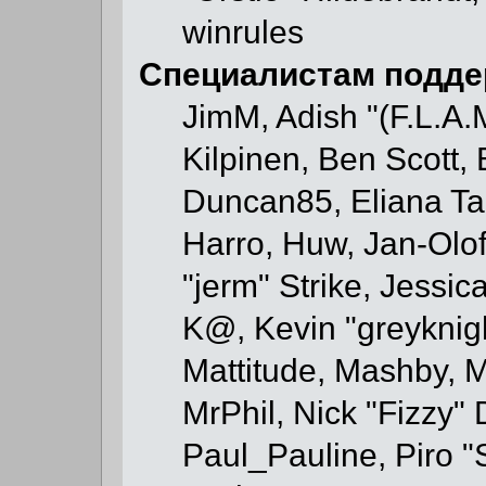
winrules
Специалистам подде
JimM, Adish "(F.L.A.M
Kilpinen, Ben Scott,
Duncan85, Eliana Tam
Harro, Huw, Jan-Olo
"jerm" Strike, Jessi
K@, Kevin "greyknight
Mattitude, Mashby, Mi
MrPhil, Nick "Fizzy" 
Paul_Pauline, Piro "