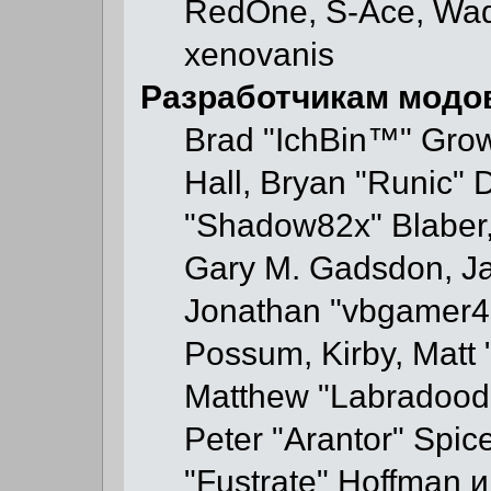
RedOne, S-Ace, Wad
xenovanis
Разработчикам модо
Brad "IchBin™" Gr
Hall, Bryan "Runic" 
"Shadow82x" Blaber,
Gary M. Gadsdon, Ja
Jonathan "vbgamer45"
Possum, Kirby, Mat
Matthew "Labradoodl
Peter "Arantor" Spic
"Fustrate" Hoffman и