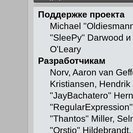
Поддержке проекта
Michael "Oldiesman
"SleePy" Darwood и 
O'Leary
Разработчикам
Norv, Aaron van Geff
Kristiansen, Hendrik
"JayBachatero" Hern
"RegularExpression"
"Thantos" Miller, Se
"Orstio" Hildebrandt