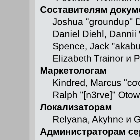
Составителям докум
Joshua "groundup" D
Daniel Diehl, Dannii
Spence, Jack "akab
Elizabeth Trainor и 
Маркетологам
Kindred, Marcus "cσ
Ralph "[n3rve]" Otow
Локализаторам
Relyana, Akyhne и 
Администраторам се